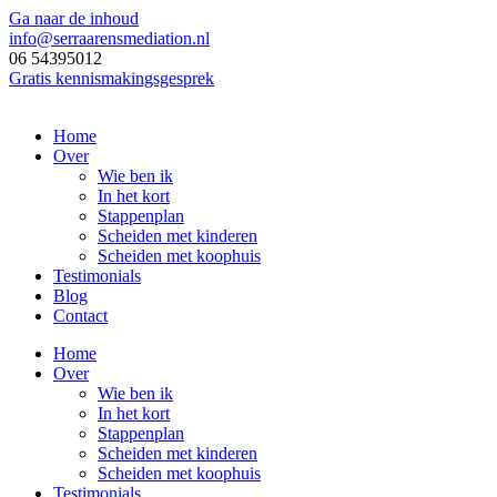
Ga naar de inhoud
info@serraarensmediation.nl
06 54395012
Gratis kennismakingsgesprek
Home
Over
Wie ben ik
In het kort
Stappenplan
Scheiden met kinderen
Scheiden met koophuis
Testimonials
Blog
Contact
Home
Over
Wie ben ik
In het kort
Stappenplan
Scheiden met kinderen
Scheiden met koophuis
Testimonials